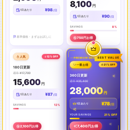
8,100
円
¥98
1日あたり
/日
¥90
1日あたり
/日
SAVINGS
8%
基準価格・まずはお試しに
750円お得
人気
12% OFF
BEST VALUE
PREMIUM MEMBER
一番お得
21% OFF
180日更新
通常
¥17,700
360日更新
15,600
通常
¥35,400
円
28,000
円
¥87
1日あたり
/日
¥78
1日あたり
/日
SAVINGS
12%
YOUR SAVINGS
21% OFF
7,400円お得
2,100円お得