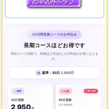
30日間更新コースのお申込み
長期コースほどお得です
30日コース比較で、長期ほど1日あたりの料金がお得になりま
す。
⚖
基準：30日
2,950円
標準
お得
8% OFF
30日更新
90日更新
2,950
通常
¥8,850
円