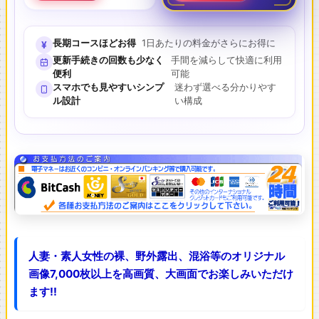
長期コースほどお得
1日あたりの料金がさらにお得に
¥
更新手続きの回数も少なく
手間を減らして快適に利用
便利
可能
スマホでも見やすいシンプ
迷わず選べる分かりやす
ル設計
い構成
人妻・素人女性の裸、野外露出、混浴等のオリジナル
画像7,000枚以上を高画質、大画面でお楽しみいただけ
ます!!